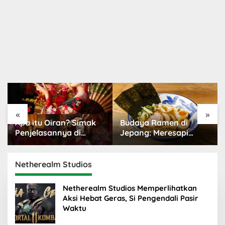
«
»
Budaya Ramen di
Budaya Kawaii Jepang:
Jepang: Meresapi
Dunia Menggemaskan
Tradisi Lezat
yang Populer
Netherealm Studios
Netherealm Studios Memperlihatkan
Aksi Hebat Geras, Si Pengendali Pasir
Waktu