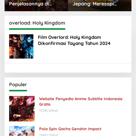
Jepang: Meresapi
Dunia Menggemaskan
Tradisi Lezat
yang Populer
overload: Holy Kingdom
Film Overlord: Holy Kingdom
Dikonfirmasi Tayang Tahun 2024
Populer
Website Penyedia Anime Subtitle Indonesia
Gratis
19296 Dilihat
Pola Spin Gacha Genshin Impact
15495 Dilihat