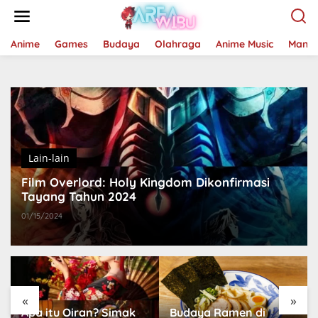
Lewati
ke
konten
Anime
Games
Budaya
Olahraga
Anime Music
Mang
Lain-lain
Film Overlord: Holy Kingdom Dikonfirmasi
Tayang Tahun 2024
01/15/2024
«
»
Budaya Ramen di
Budaya Kawaii Jepang: