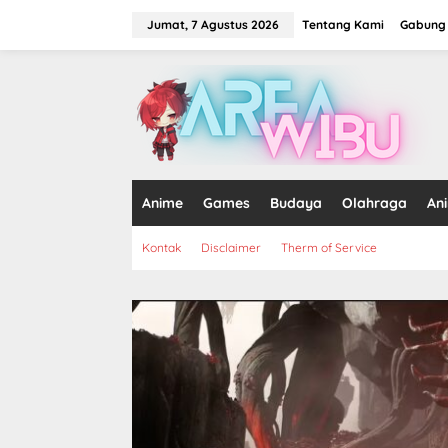
Lewati
ke
Jumat, 7 Agustus 2026
Tentang Kami
Gabung 
konten
tutup
Anime
Games
Budaya
Olahraga
An
Kontak
Disclaimer
Therm of Service