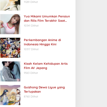
11281 Dilihat
Yua Mikami Umumkan Pensiun
dan Rilis Film Terakhir Saat
Ulang Tahun
10341 Dilihat
Perkembangan Anime di
Indonesia Hingga Kini
10317 Dilihat
Kisah Kelam Kehidupan Artis
Film AV Jepang
9563 Dilihat
Guizhong Dewa Liyue yang
Terlupakan
8760 Dilihat