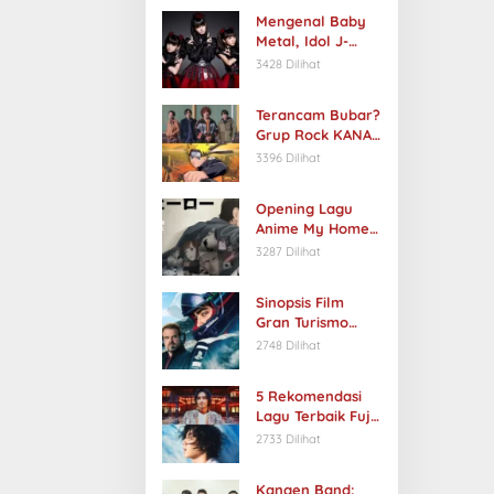
Mengenal Baby
Metal, Idol J-
Rock Asal Jepang
3428 Dilihat
Terancam Bubar?
Grup Rock KANA-
BOON Hiatus, 2
3396 Dilihat
Anggota Keluar
Opening Lagu
Anime My Home
Hero Berjudul Ai
3287 Dilihat
no Uta by Chiai
Fujikawa
Sinopsis Film
Gran Turismo
2023:
2748 Dilihat
Petualangan
Seorang Remaja
5 Rekomendasi
Menjadi
Lagu Terbaik Fujii
Pembalap Mobil
Kaze
2733 Dilihat
Profesional
Kangen Band: