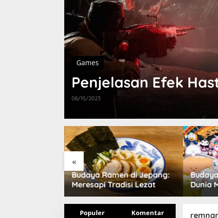
Games
Penjelasan Efek Has
08/15/2023
«
n? Simak
Budaya Ramen di Jepang:
Budaya
a di Bawah Ini
Meresapi Tradisi Lezat
Dunia 
Popule
Populer
Komentar
remnan