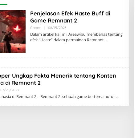
Penjelasan Efek Haste Buff di
Game Remnant 2
Oleh
Games
|
08/15/2023
Riska
Dalam artikel kali ini, Areawibu membahas tentang
K
efek “Haste” dalam permainan Remnant
oper Ungkap Fakta Menarik tentang Konten
a di Remnant 2
Oleh
07/25/2023
Riska
ahasia di Remnant 2 – Remnant 2, sebuah game bertema horor
K