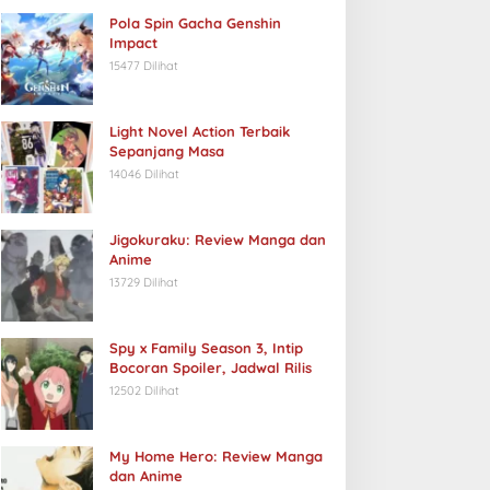
Pola Spin Gacha Genshin
Impact
15477 Dilihat
Light Novel Action Terbaik
Sepanjang Masa
14046 Dilihat
Jigokuraku: Review Manga dan
Anime
13729 Dilihat
Spy x Family Season 3, Intip
Bocoran Spoiler, Jadwal Rilis
engenal Apa Itu Matsuri,
Apa itu Oiran? Simak
12502 Dilihat
egiatan Festival
Penjelasannya di Bawah Ini
asyarakat Jepang
My Home Hero: Review Manga
dan Anime