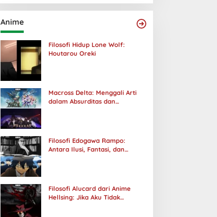
Anime
Filosofi Hidup Lone Wolf:
Houtarou Oreki
Macross Delta: Menggali Arti
dalam Absurditas dan
Tanggung Jawab
Filosofi Edogawa Rampo:
Antara Ilusi, Fantasi, dan
Realitas
Filosofi Alucard dari Anime
Hellsing: Jika Aku Tidak
Diterima oleh Dunia, Akan
Kuhancurkan Semuanya