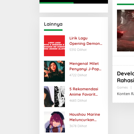
Lainnya
Lirik Lagu
Opening Demon
Slayer S3
5310 Dilihat
Berjudul “Kizuna
no Kiseki”
Mengenal Milet
Penyanyi J-Pop
Devel
dengan Suara
4722 Dilihat
Rahasi
Unik
Games
|
5 Rekomendasi
Konten R
Anime Favorit
Kpop Idol yang
4683 Dilihat
Harus Kamu
Tonton
Houshou Marine
Meluncurkan
Video Musik
3678 Dilihat
Anime Baru