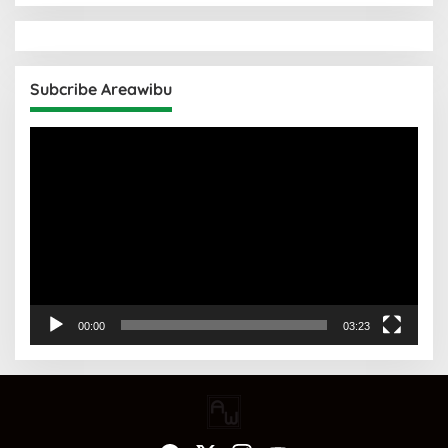
Subcribe Areawibu
Pemutar
Video
00:00
03:23