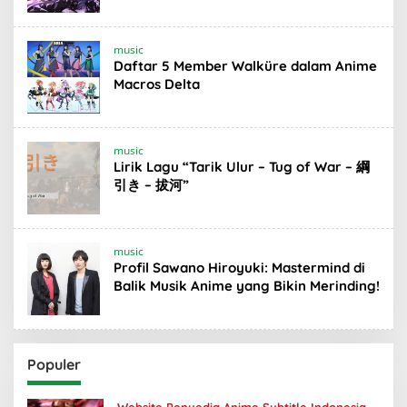
music
Daftar 5 Member Walküre dalam Anime
Macros Delta
music
Lirik Lagu “Tarik Ulur – Tug of War – 綱
引き – 拔河”
music
Profil Sawano Hiroyuki: Mastermind di
Balik Musik Anime yang Bikin Merinding!
Populer
Website Penyedia Anime Subtitle Indonesia