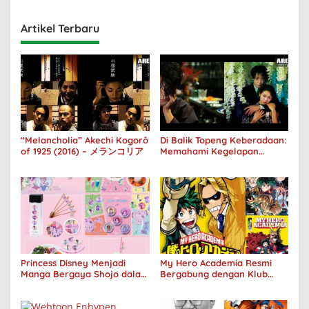
Artikel Terbaru
“Melancholia” Akechi Kogorô
Di Balik Topeng Keberadaan:
of 1925 (2016) – メランコリア
Memahami Kegelapan
Manusia melalui No Longer
Human
Princess Disney Menjadi
My Hero Academia Resmi
Manga Bergaya Shojo dalam
Bergabung dengan Klub
Kolaborasi DenganOh My
Penjualan 100 Juta Kopi
Café