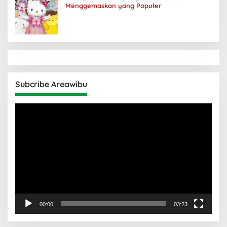
Menggemaskan yang Populer
Subcribe Areawibu
Pemutar
Video
00:00
03:23