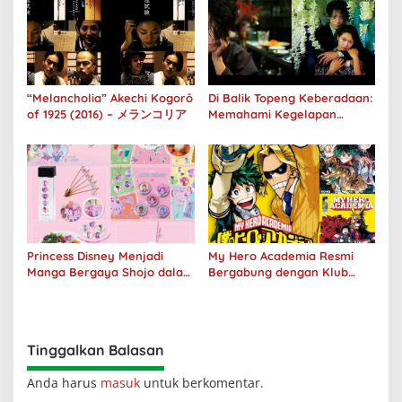
“Melancholia” Akechi Kogorô
Di Balik Topeng Keberadaan:
of 1925 (2016) – メランコリア
Memahami Kegelapan
Manusia melalui No Longer
Human
Princess Disney Menjadi
My Hero Academia Resmi
Manga Bergaya Shojo dalam
Bergabung dengan Klub
Kolaborasi DenganOh My
Penjualan 100 Juta Kopi
Café
Tinggalkan Balasan
Anda harus
masuk
untuk berkomentar.