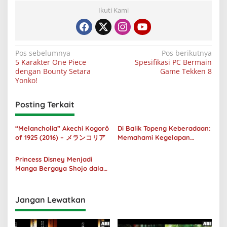
Ikuti Kami
Navigasi
Pos sebelumnya
Pos berikutnya
5 Karakter One Piece
Spesifikasi PC Bermain
pos
dengan Bounty Setara
Game Tekken 8
Yonko!
Posting Terkait
“Melancholia” Akechi Kogorô
Di Balik Topeng Keberadaan:
of 1925 (2016) – メランコリア
Memahami Kegelapan
Manusia melalui No Longer
Human
Princess Disney Menjadi
Manga Bergaya Shojo dalam
Kolaborasi DenganOh My
Café
Jangan Lewatkan