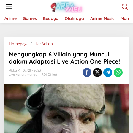
Lewati
ke
konten
Anime
Games
Budaya
Olahraga
Anime Music
Mang
Mengungkap
Homepage
/
Live Action
6
Mengungkap 6 Villain yang Muncul
Villain
yang
dalam Adaptasi Live Action One Piece!
Muncul
dalam
Riska K
07/28/2023
Live Action
,
Manga
1724 Dilihat
Adaptasi
Live
Action
One
Piece!