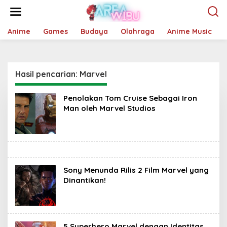
Lewati
ke
konten
Anime
Games
Budaya
Olahraga
Anime Music
Hasil pencarian: Marvel
Penolakan Tom Cruise Sebagai Iron
Man oleh Marvel Studios
Sony Menunda Rilis 2 Film Marvel yang
Dinantikan!
5 Superhero Marvel dengan Identitas