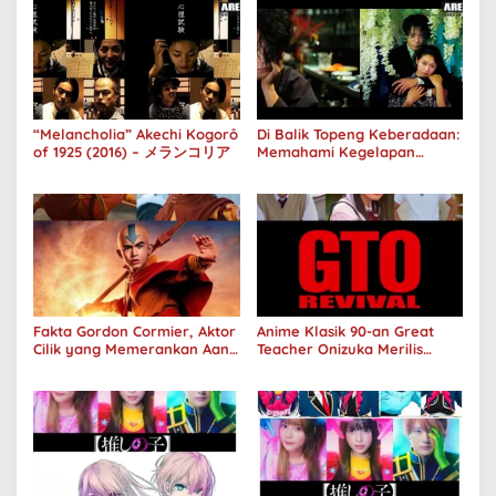
“Melancholia” Akechi Kogorô
Di Balik Topeng Keberadaan:
of 1925 (2016) – メランコリア
Memahami Kegelapan
Manusia melalui No Longer
Human
Fakta Gordon Cormier, Aktor
Anime Klasik 90-an Great
Cilik yang Memerankan Aang
Teacher Onizuka Merilis
di Avatar Live Action
Teaser Sekuel Live Action