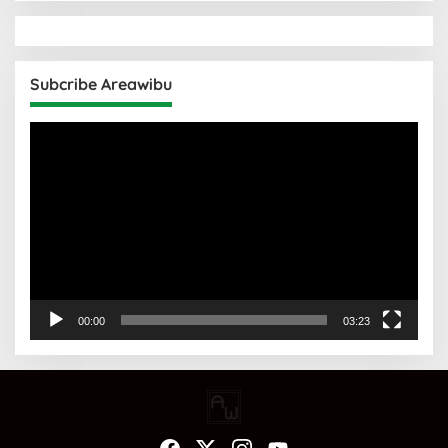
Subcribe Areawibu
Pemutar
Video
00:00
03:23