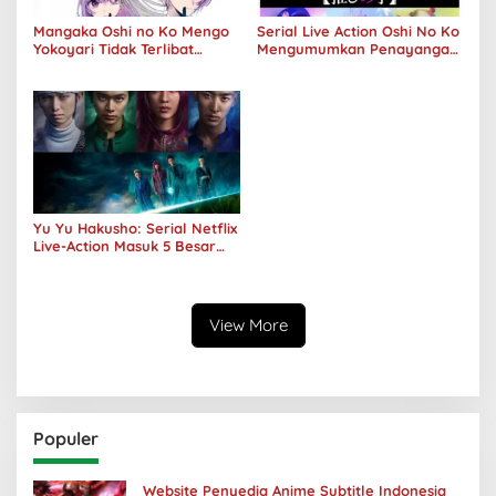
Mangaka Oshi no Ko Mengo
Serial Live Action Oshi No Ko
Yokoyari Tidak Terlibat
Mengumumkan Penayangan
dalam Live Action Amazon
Perdana Pada Musim Dingin
2024
Yu Yu Hakusho: Serial Netflix
Live-Action Masuk 5 Besar
Peringkat Global
View More
Populer
Website Penyedia Anime Subtitle Indonesia