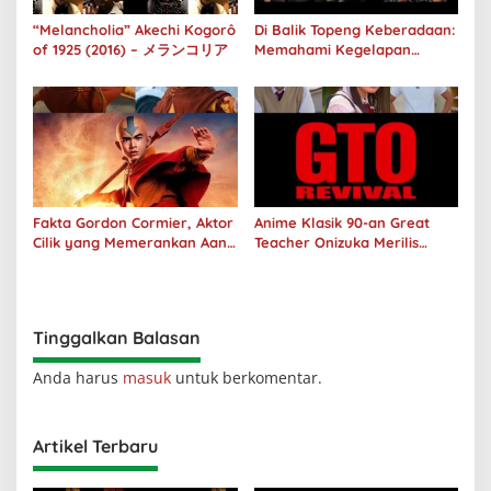
“Melancholia” Akechi Kogorô
Di Balik Topeng Keberadaan:
of 1925 (2016) – メランコリア
Memahami Kegelapan
Manusia melalui No Longer
Human
Fakta Gordon Cormier, Aktor
Anime Klasik 90-an Great
Cilik yang Memerankan Aang
Teacher Onizuka Merilis
di Avatar Live Action
Teaser Sekuel Live Action
Tinggalkan Balasan
Anda harus
masuk
untuk berkomentar.
Artikel Terbaru