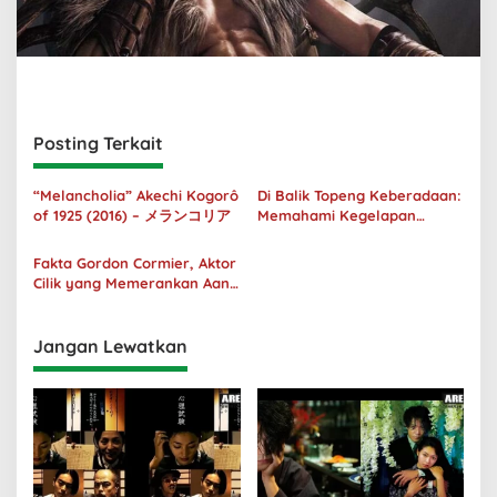
Posting Terkait
“Melancholia” Akechi Kogorô
Di Balik Topeng Keberadaan:
of 1925 (2016) – メランコリア
Memahami Kegelapan
Manusia melalui No Longer
Human
Fakta Gordon Cormier, Aktor
Cilik yang Memerankan Aang
di Avatar Live Action
Jangan Lewatkan