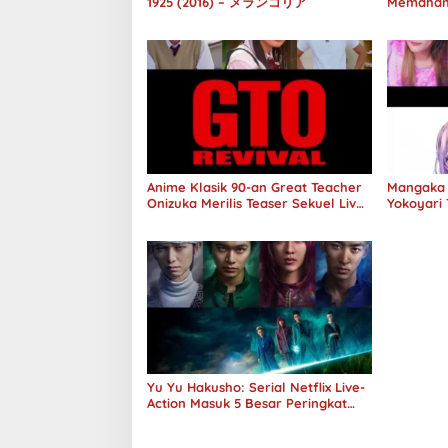
1925 (2016) – メランコリア
Memaham
melalui 
Anime Klasik 90-an Great Teacher
Mangaka 
Onizuka Merilis Teaser Sekuel Live
Yokoyari 
Action
Action A
Yu Yu Hakusho: Serial Netflix Live-
Action Masuk 5 Besar Peringkat
Global