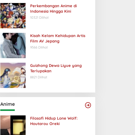
Perkembangan Anime di
Indonesia Hingga Kini
10321 Dilihat
Kisah Kelam Kehidupan Artis
Film AV Jepang
9566 Dilihat
Guizhong Dewa Liyue yang
Terlupakan
8821 Dilihat
Anime
Filosofi Hidup Lone Wolf:
Houtarou Oreki