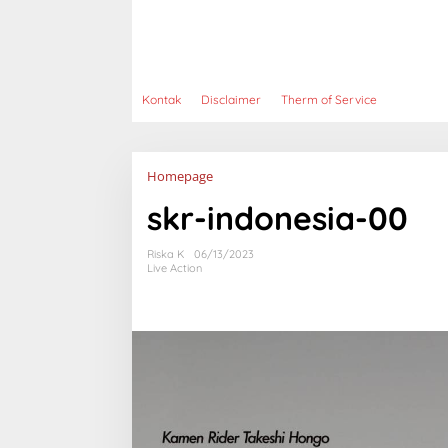
Kontak
Disclaimer
Therm of Service
Lampiran
Homepage
skr-indonesia-00
Riska K
06/13/2023
Live Action