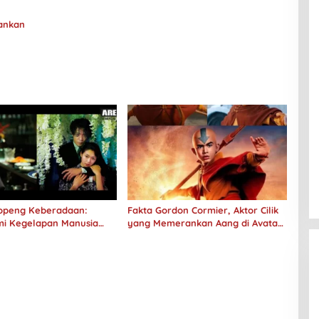
rankan
 Topeng Keberadaan:
Fakta Gordon Cormier, Aktor Cilik
i Kegelapan Manusia
yang Memerankan Aang di Avatar
No Longer Human
Live Action