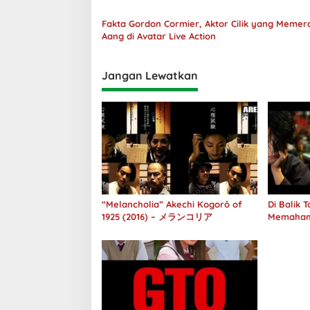
Fakta Gordon Cormier, Aktor Cilik yang Meme
Aang di Avatar Live Action
Jangan Lewatkan
“Melancholia” Akechi Kogorô of
Di Balik
1925 (2016) – メランコリア
Memaham
melalui 