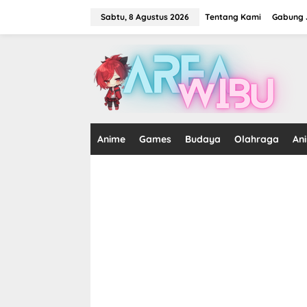
Lewati
ke
Sabtu, 8 Agustus 2026
Tentang Kami
Gabung J
konten
tutup
Anime
Games
Budaya
Olahraga
An