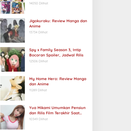
14050 Dilihat
Jigokuraku: Review Manga dan
Anime
13734 Dilihat
Spy x Family Season 3, Intip
Bocoran Spoiler, Jadwal Rilis
12506 Dilihat
My Home Hero: Review Manga
dan Anime
11289 Dilihat
Yua Mikami Umumkan Pensiun
dan Rilis Film Terakhir Saat
Ulang Tahun
10349 Dilihat