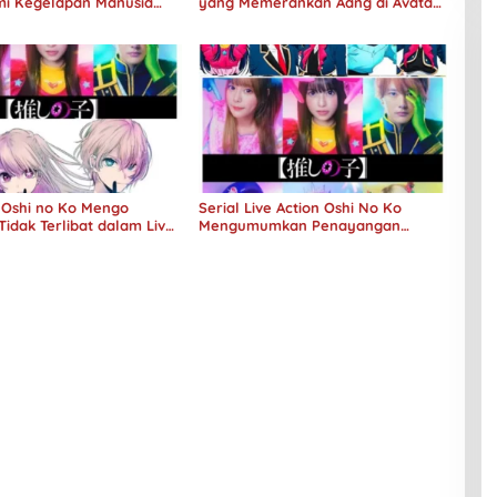
i Kegelapan Manusia
yang Memerankan Aang di Avatar
No Longer Human
Live Action
Oshi no Ko Mengo
Serial Live Action Oshi No Ko
Tidak Terlibat dalam Live
Mengumumkan Penayangan
mazon
Perdana Pada Musim Dingin 2024